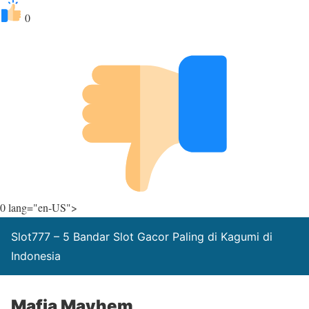
0
0
lang="en-US">
Slot777 – 5 Bandar Slot Gacor Paling di Kagumi di
Indonesia
Mafia Mayhem