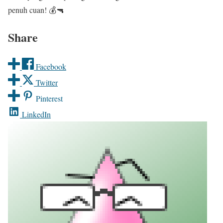
penuh cuan! 💰🔫
Share
Facebook
Twitter
Pinterest
LinkedIn