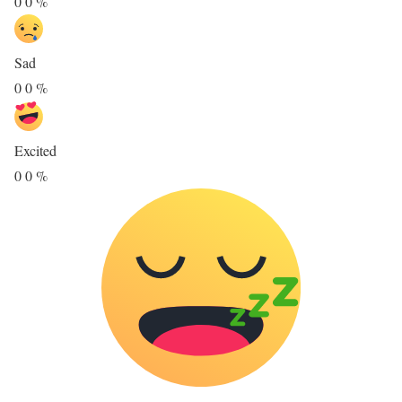
0
0
%
Sad
0
0
%
Excited
0
0
%